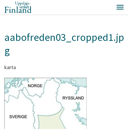
aabofreden03_cropped1.jp
g
karta