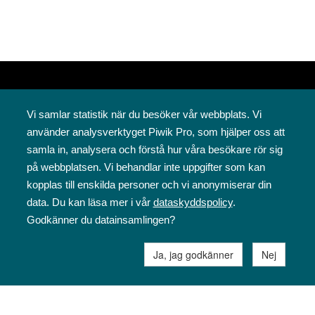
Vi samlar statistik när du besöker vår webbplats. Vi
använder analysverktyget Piwik Pro, som hjälper oss att
samla in, analysera och förstå hur våra besökare rör sig
på webbplatsen. Vi behandlar inte uppgifter som kan
Svenska folkskolans vänner rf
kopplas till enskilda personer och vi anonymiserar din
Annegatan 12
data. Du kan läsa mer i vår
dataskyddspolicy
.
00120 Helsingfors
Godkänner du datainsamlingen?
09 6844 570
sfv@sfv.fi
Ja, jag godkänner
Nej