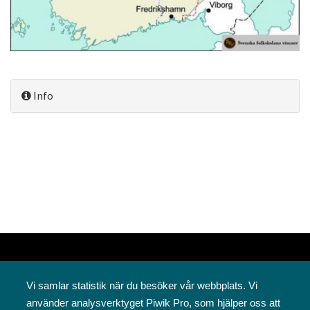
Info
Vi samlar statistik när du besöker vår webbplats. Vi
använder analysverktyget Piwik Pro, som hjälper oss att