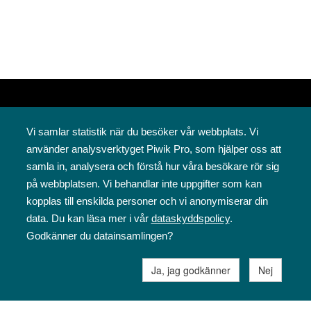
Vi samlar statistik när du besöker vår webbplats. Vi
använder analysverktyget Piwik Pro, som hjälper oss att
samla in, analysera och förstå hur våra besökare rör sig
på webbplatsen. Vi behandlar inte uppgifter som kan
Svenska folkskolans vänner rf
kopplas till enskilda personer och vi anonymiserar din
Annegatan 12
data. Du kan läsa mer i vår
dataskyddspolicy
.
00120 Helsingfors
Godkänner du datainsamlingen?
09 6844 570
sfv@sfv.fi
Ja, jag godkänner
Nej