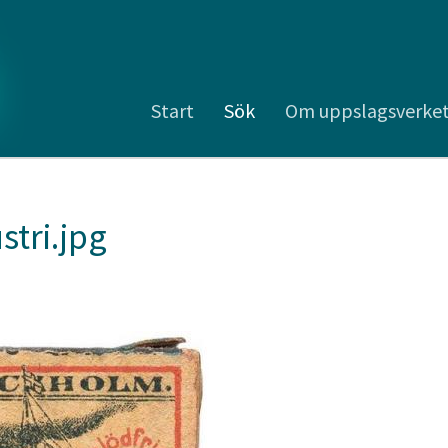
Start
Sök
Om uppslagsverke
stri.jpg