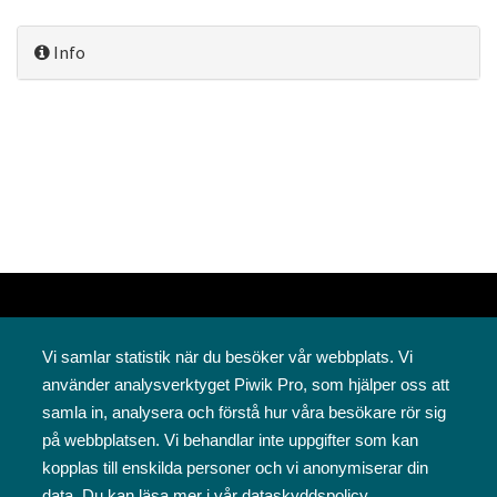
Info
Vi samlar statistik när du besöker vår webbplats. Vi
använder analysverktyget Piwik Pro, som hjälper oss att
samla in, analysera och förstå hur våra besökare rör sig
på webbplatsen. Vi behandlar inte uppgifter som kan
Svenska folkskolans vänner rf
kopplas till enskilda personer och vi anonymiserar din
Annegatan 12
data. Du kan läsa mer i vår
dataskyddspolicy
.