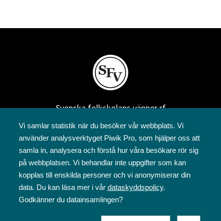
Svenska folkskolans vänner rf
Annegatan 12
Vi samlar statistik när du besöker vår webbplats. Vi
00120 Helsingfors
använder analysverktyget Piwik Pro, som hjälper oss att
09 6844 570
samla in, analysera och förstå hur våra besökare rör sig
sfv@sfv.fi
på webbplatsen. Vi behandlar inte uppgifter som kan
kopplas till enskilda personer och vi anonymiserar din
data. Du kan läsa mer i vår
dataskyddspolicy
.
Godkänner du datainsamlingen?