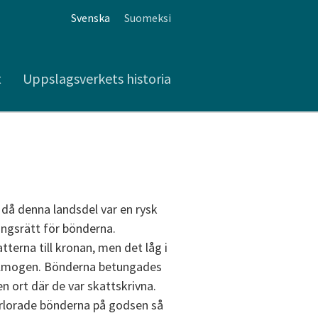
Svenska
Suomeksi
t
Uppslagsverkets historia
då denna landsdel var en rysk
ingsrätt för bönderna.
terna till kronan, men det låg i
 allmogen. Bönderna betungades
n ort där de var skattskrivna.
förlorade bönderna på godsen så