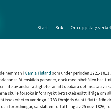
Start
Sök
Om uppslagsverke
 de hemman i
Gamla Finland
som under perioden 1721-1811, 
förlänades åt enskilda personer, dock med bibehållen besittn
en inte av andra rättigheter än att uppbära det mesta av skat
arna skulle försöka införa ryskt betraktelsesätt ifråga om
ttssäkerheten var ringa. 1783 förbjöds de att flytta från de
 och förordningar, särskilt en författning av 25 nov. 1826, 