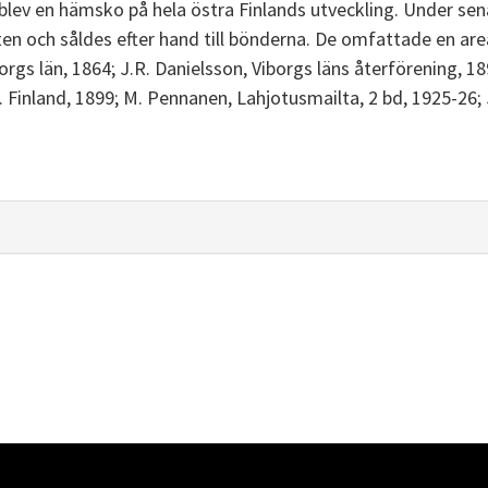
t blev en hämsko på hela östra Finlands utveckling. Under sen
en och såldes efter hand till bönderna. De omfattade en areal
gs län, 1864; J.R. Danielsson, Viborgs läns återförening, 189
. Finland, 1899; M. Pennanen, Lahjotusmailta, 2 bd, 1925-26