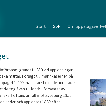
Start
Sök
Om uppslagsverke
get
rinförband, grundat 1830 vid upplösningen
ska militär. Förlagt till marinkasernen på
ekipaget 1 000 man starkt och disponerade
t deltog även till lands i försvaret av
nska flottans anfall mot Sveaborg 1855.
 en kader och upplöstes 1880 efter