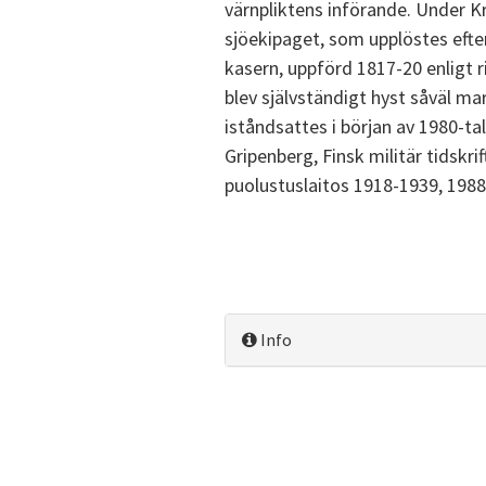
värnpliktens införande. Under K
sjöekipaget, som upplöstes eft
kasern, uppförd 1817-20 enligt r
blev självständigt hyst såväl ma
iståndsattes i början av 1980-tal
Gripenberg, Finsk militär tidskr
puolustuslaitos 1918-1939, 1988
Info