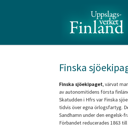
Finska sjöekipa
Finska sjöekipaget
, värvat ma
av autonomitidens första finländ
Skatudden i Hfrs var Finska sjö
tidvis över egna örlogsfartyg. De
Sandhamn under den engelsk-fra
Förbandet reducerades 1863 till