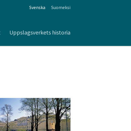
Svenska
Suomeksi
t
Uppslagsverkets historia