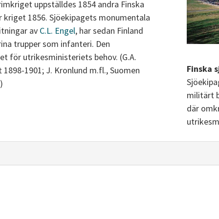
rimkriget uppställdes 1854 andra Finska
er kriget 1856. Sjöekipagets monumentala
itningar av
C.L. Engel
, har sedan Finland
rina trupper som infanteri. Den
et för utrikesministeriets behov. (G.A.
Finska 
ift 1898-1901; J. Kronlund m.fl., Suomen
Sjöekipag
)
militärt 
där omkr
utrikesmi