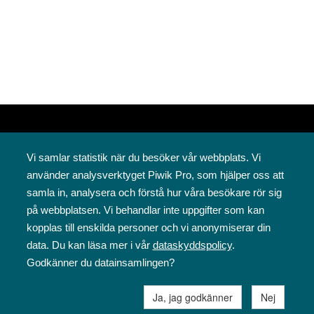
Vi samlar statistik när du besöker vår webbplats. Vi
använder analysverktyget Piwik Pro, som hjälper oss att
samla in, analysera och förstå hur våra besökare rör sig
på webbplatsen. Vi behandlar inte uppgifter som kan
Svenska folkskolans vänner rf
kopplas till enskilda personer och vi anonymiserar din
Annegatan 12
data. Du kan läsa mer i vår
dataskyddspolicy
.
00120 Helsingfors
Godkänner du datainsamlingen?
09 6844 570
sfv@sfv.fi
Ja, jag godkänner
Nej