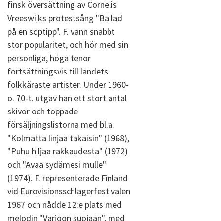
finsk översättning av Cornelis
Vreeswijks protestsång "Ballad
på en soptipp". F. vann snabbt
stor popularitet, och hör med sin
personliga, höga tenor
fortsättningsvis till landets
folkkäraste artister. Under 1960-
o. 70-t. utgav han ett stort antal
skivor och toppade
försäljningslistorna med bl.a.
"Kolmatta linjaa takaisin" (1968),
"Puhu hiljaa rakkaudesta" (1972)
och "Avaa sydämesi mulle"
(1974). F. representerade Finland
vid Eurovisionsschlagerfestivalen
1967 och nådde 12:e plats med
melodin "Varjoon suojaan", med