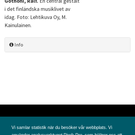
Gothóni, Ralf.
En central gestalt
i det finländska musiklivet av
idag. Foto: Lehtikuva Oy, M.
Kainulainen.
Info
Vi samlar statistik när du besöker vår webbplats. Vi
använder analysverktyget Piwik Pro, som hjälper oss att