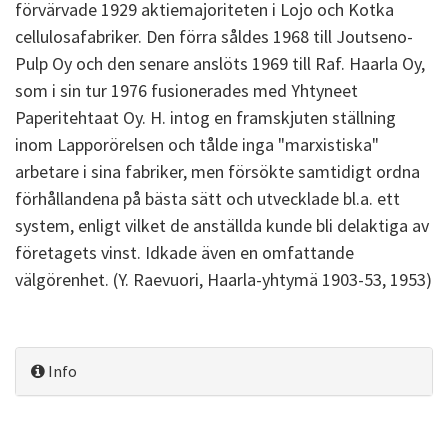
förvärvade 1929 aktiemajoriteten i Lojo och Kotka
cellulosafabriker. Den förra såldes 1968 till Joutseno-
Pulp Oy och den senare anslöts 1969 till Raf. Haarla Oy,
som i sin tur 1976 fusionerades med Yhtyneet
Paperitehtaat Oy. H. intog en framskjuten ställning
inom Lapporörelsen och tålde inga "marxistiska"
arbetare i sina fabriker, men försökte samtidigt ordna
förhållandena på bästa sätt och utvecklade bl.a. ett
system, enligt vilket de anställda kunde bli delaktiga av
företagets vinst. Idkade även en omfattande
välgörenhet. (Y. Raevuori, Haarla-yhtymä 1903-53, 1953)
Info