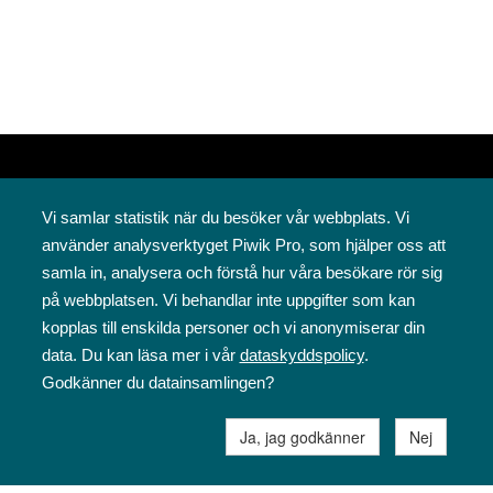
Vi samlar statistik när du besöker vår webbplats. Vi
använder analysverktyget Piwik Pro, som hjälper oss att
samla in, analysera och förstå hur våra besökare rör sig
på webbplatsen. Vi behandlar inte uppgifter som kan
Svenska folkskolans vänner rf
kopplas till enskilda personer och vi anonymiserar din
Annegatan 12
data. Du kan läsa mer i vår
dataskyddspolicy
.
00120 Helsingfors
Godkänner du datainsamlingen?
09 6844 570
sfv@sfv.fi
Ja, jag godkänner
Nej