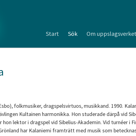
Start
Sök
Om uppslagsverke
a
Esbo), folkmusiker, dragspelsvirtuos, musikkand. 1990. Kala
tävlingen Kultainen harmonikka. Hon studerade därpå vid Si
 hon lektor i dragspel vid Sibelius-Akademin. Vid turnéer i F
å Grönland har Kalaniemi framträtt med musik som beteckn