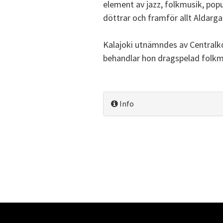
element av jazz, folkmusik, po
döttrar och framför allt Aldarg
Kalajoki utnämndes av Centralko
behandlar hon dragspelad folkm
Info