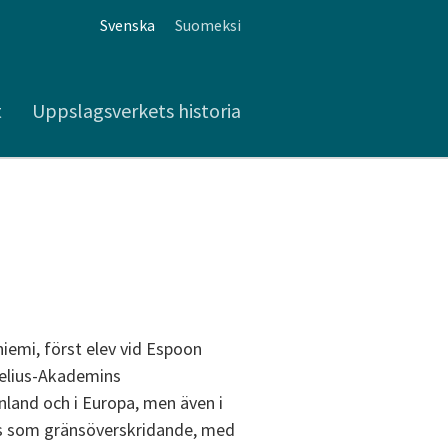
Svenska
Suomeksi
t
Uppslagsverkets historia
niemi, först elev vid Espoon
belius-Akademins
inland och i Europa, men även i
as som gränsöverskridande, med