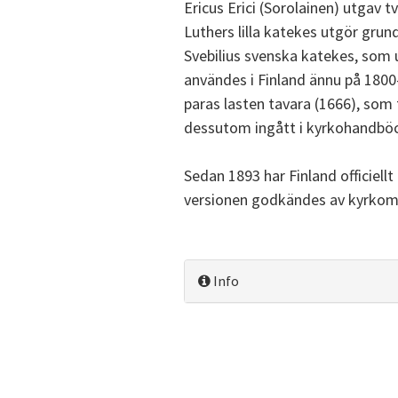
Ericus Erici (Sorolainen) utgav 
Luthers lilla katekes utgör grund
Svebilius svenska katekes, som 
användes i Finland ännu på 1800-
paras lasten tavara (1666), som t
dessutom ingått i kyrkohandböck
Sedan 1893 har Finland officiel
versionen godkändes av kyrkom
Info