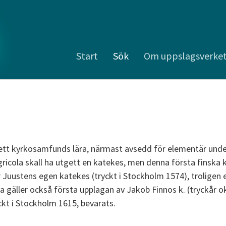
Start
Sök
Om uppslagsverke
ett kyrkosamfunds lära, närmast avsedd för elementär under
gricola skall ha utgett en katekes, men denna första finska k
ar Juustens egen katekes (tryckt i Stockholm 1574), troligen
tta gäller också första upplagan av Jakob Finnos k. (tryckår 
ckt i Stockholm 1615, bevarats.