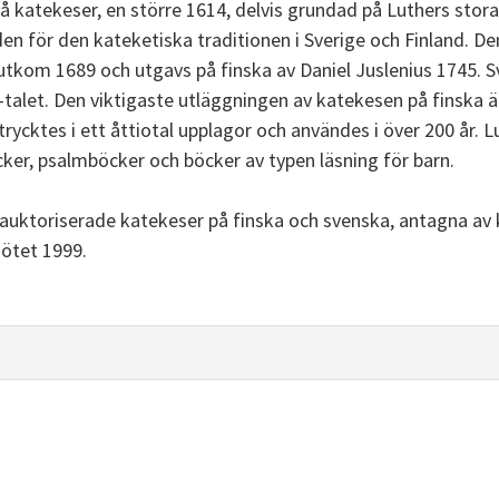
två katekeser, en större 1614, delvis grundad på Luthers stor
en för den kateketiska traditionen i Sverige och Finland. Den 
utkom 1689 och utgavs på finska av Daniel Juslenius 1745. S
talet. Den viktigaste utläggningen av katekesen på finska ä
rycktes i ett åttiotal upplagor och användes i över 200 år. Lu
er, psalmböcker och böcker av typen läsning för barn.
lt auktoriserade katekeser på finska och svenska, antagna a
ötet 1999.