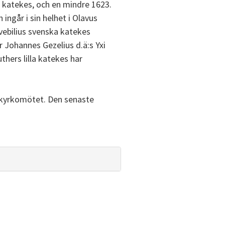
a katekes, och en mindre 1623.
ingår i sin helhet i Olavus
vebilius svenska katekes
r Johannes Gezelius d.ä:s Yxi
thers lilla katekes har
v kyrkomötet. Den senaste