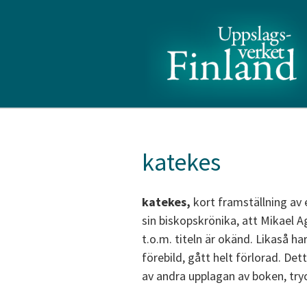
katekes
katekes,
kort framställning av 
sin biskopskrönika, att Mikael A
t.o.m. titeln är okänd. Likaså h
förebild, gått helt förlorad. De
av andra upplagan av boken, try