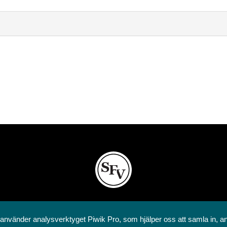
Svenska folkskolans vänner rf
Annegatan 12
 använder analysverktyget Piwik Pro, som hjälper oss att samla in, a