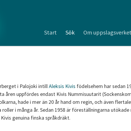
Start
Sök
Om uppslagsverke
berget i Palojoki intill
Aleksis Kivis
födelsehem har sedan 195
ta åren uppfördes endast Kivis Nummisuutarit (Sockenskomak
olkarna, hade i mer än 20 år hand om regin, och även flertal
 roller i många år. Sedan 1958 är föreställningarna utökad
 Kivis genuina finska språkdräkt.