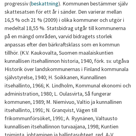
progressiv (
beskattning
). Kommunen bestämmer själv
skattesatsen för ett år i sänder. Den varierar mellan
16,5 % och 21 % (2009) i olika kommuner och utgör i
medeltal 18,55 %. Statsbidrag utgår till kommunerna
på en mängd områden, varvid bidragets storlek
anpassas efter den bärkraftsklass som en kommun
tillhör. (K.V. Kaukovalta, Suomen maalaiskuntien
kunnallisen itsehallinnon historia, 1940, förk. sv. utgåva
Historik över landskommunernas i Finland kommunala
självstyrelse, 1940; H. Soikkanen, Kunnallinen
itsehallinto, 1966; K. Lindholm, Kommunal ekonomi och
administration, 1980; L. Oulasvirta, Så fungerar
kommunen, 1989; M. Niemivuo, Valtio ja kunnallinen
itsehallinto, 1991; N. Granqvist, Vägen till
frikommunförsöket, 1991; A. Ryynänen, Valtuusto
kunnallisen itsehallinnon turvaajana, 1998; Kuntien
toiminta, johtaminen ja hallintasuhteet, red. A-V.