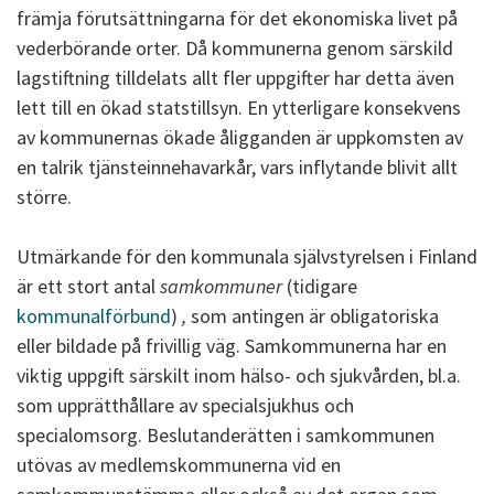
främja förutsättningarna för det ekonomiska livet på
vederbörande orter. Då kommunerna genom särskild
lagstiftning tilldelats allt fler uppgifter har detta även
lett till en ökad statstillsyn. En ytterligare konsekvens
av kommunernas ökade åligganden är uppkomsten av
en talrik tjänsteinnehavarkår, vars inflytande blivit allt
större.
Utmärkande för den kommunala självstyrelsen i Finland
är ett stort antal
samkommuner
(tidigare
kommunalförbund
)
,
som antingen är obligatoriska
eller bildade på frivillig väg. Samkommunerna har en
viktig uppgift särskilt inom hälso- och sjukvården, bl.a.
som upprätthållare av specialsjukhus och
specialomsorg. Beslutanderätten i samkommunen
utövas av medlemskommunerna vid en