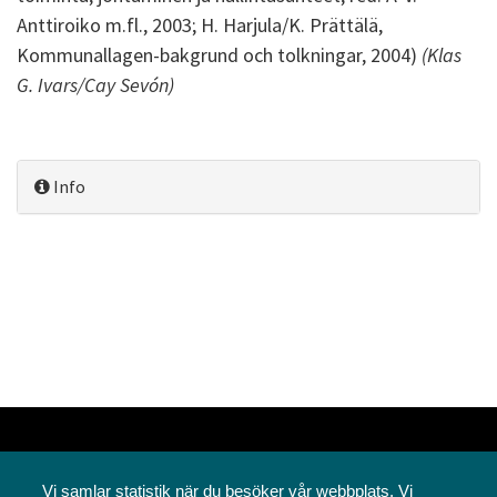
Anttiroiko m.fl., 2003; H. Harjula/K. Prättälä,
Kommunallagen-bakgrund och tolkningar, 2004)
(Klas
G. Ivars/Cay Sevón)
Info
Vi samlar statistik när du besöker vår webbplats. Vi