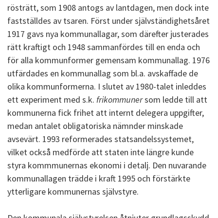
rösträtt, som 1908 antogs av lantdagen, men dock inte
fastställdes av tsaren. Först under självständighetsåret
1917 gavs nya kommunallagar, som därefter justerades
rätt kraftigt och 1948 sammanfördes till en enda och
för alla kommunformer gemensam kommunallag. 1976
utfärdades en kommunallag som bl.a. avskaffade de
olika kommunformerna. I slutet av 1980-talet inleddes
ett experiment med s.k.
frikommuner
som ledde till att
kommunerna fick frihet att internt delegera uppgifter,
medan antalet obligatoriska nämnder minskade
avsevärt. 1993 reformerades statsandelssystemet,
vilket också medförde att staten inte längre kunde
styra kommmunernas ekonomi i detalj. Den nuvarande
kommunallagen trädde i kraft 1995 och förstärkte
ytterligare kommunernas självstyre.
Den kommunala självstyrelsen åtnjuter grundlagsskydd