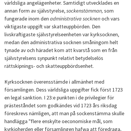
världsliga angelägenheter. Samtidigt utvecklades en
annan form av självstyrelse,
sockenstämman,
som
fungerade inom den
administrativa socknen
och vars
viktigaste uppgift var skatteuppbörden. Den
livskraftigaste självstyrelseenheten var kyrksocknen,
medan den administrativa socknen småningom helt
tynade av och häradet kom att kvarstå som en från
självstyrelsens synpunkt relativt betydelselös
rättskipnings- och skatteuppbördsenhet.
Kyrksocknen överensstämde i allmänhet med
församlingen. Dess världsliga uppgifter fick först 1723
en legal sanktion. I 23:e punkten i de privilegier för
prästeståndet som godkändes vid 1723 års riksdag
föreskrevs nämligen, att man på sockenstämma skulle
handlägga "flere enskylte oeconomiske mål, som
kyrkioherden eller församlingen hafwa att föredraga,