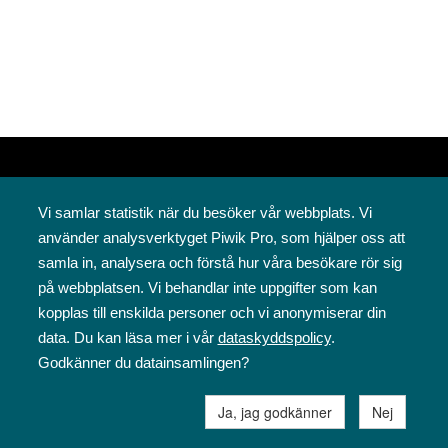
Vi samlar statistik när du besöker vår webbplats. Vi
använder analysverktyget Piwik Pro, som hjälper oss att
samla in, analysera och förstå hur våra besökare rör sig
på webbplatsen. Vi behandlar inte uppgifter som kan
Svenska folkskolans vänner rf
kopplas till enskilda personer och vi anonymiserar din
Annegatan 12
data. Du kan läsa mer i vår
dataskyddspolicy
.
00120 Helsingfors
Godkänner du datainsamlingen?
09 6844 570
sfv@sfv.fi
Ja, jag godkänner
Nej