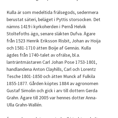
Kulla är som medeltida frälsegods, sedermera
berustat säteri, beläget i Pyttis storsocken. Det
nämns 1419 i kyrkoherden i Pernå Helvik
Stoltefoths ägo, senare släkten Dufva. Ägare
från 1523 Henrik Eriksson Risbit, Johan av Hoija
och 1581-1710 ätten Boije af Gennäs. Kulla
ägdes från 1740-talet av ofrälse, bl.a.
lanträntmästaren Carl Johan Pose 1753-1801,
handlandena Anton Clayhills, Carl och Lorentz
Tesche 1801-1850 och ätten Munck af Fulkila
1855-1877. Gården köptes 1884 av agronomen
Gustaf Simolin och gick i arv till dottern Gerda
Grahn. Ägare till 2005 var hennes dotter Anna-
Ulla Grahn-Wallén.