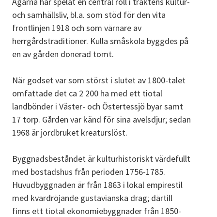
Ägarna har spelat en central roll i traktens kultur-
och samhällsliv, bl.a. som stöd för den vita
frontlinjen 1918 och som värnare av
herrgårdstraditioner. Kulla småskola byggdes på
en av gården donerad tomt.
När godset var som störst i slutet av 1800-talet
omfattade det ca 2 200 ha med ett tiotal
landbönder i Väster- och Östertessjö byar samt
17 torp. Gården var känd för sina avelsdjur; sedan
1968 är jordbruket kreaturslöst.
Byggnadsbeståndet är kulturhistoriskt värdefullt
med bostadshus från perioden 1756-1785.
Huvudbyggnaden är från 1863 i lokal empirestil
med kvardröjande gustavianska drag; därtill
finns ett tiotal ekonomiebyggnader från 1850-