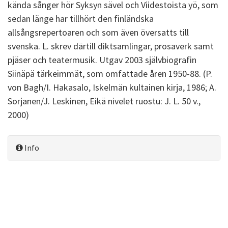
kända sånger hör Syksyn sävel och Viidestoista yö, som
sedan länge har tillhört den finländska
allsångsrepertoaren och som även översatts till
svenska. L. skrev därtill diktsamlingar, prosaverk samt
pjäser och teatermusik. Utgav 2003 självbiografin
Siinäpä tärkeimmät, som omfattade åren 1950-88. (P.
von Bagh/I. Hakasalo, Iskelmän kultainen kirja, 1986; A.
Sorjanen/J. Leskinen, Eikä nivelet ruostu: J. L. 50 v.,
2000)
Info