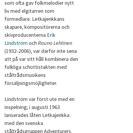
som ofta gav folkmelodier nytt
liv med elgitarren som
förmedlare. Letkajenkkans
skapare, kompositörerna och
skivproducenterna
Erik
Lindström
och
Rauno Lehtinen
(1932-2006), var därför inte sena
att på var sitt håll kombinera den
folkliga schottistakten med
ståltrådsmusikens
försäljningsmöjligheter.
Lindström var först ute med en
inspelning; i augusti 1963
lanserades låten Letkajenkka
med den svenska
ståltrådsgruppen Adventurers.