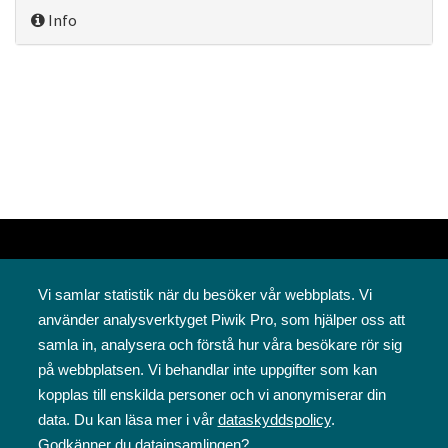
Info
Vi samlar statistik när du besöker vår webbplats. Vi
använder analysverktyget Piwik Pro, som hjälper oss att
samla in, analysera och förstå hur våra besökare rör sig
på webbplatsen. Vi behandlar inte uppgifter som kan
Svenska folkskolans vänner rf
kopplas till enskilda personer och vi anonymiserar din
Annegatan 12
data. Du kan läsa mer i vår
dataskyddspolicy
.
00120 Helsingfors
Godkänner du datainsamlingen?