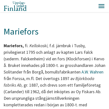
Mariefors
Mariefors,
fi.
Kellokoski,
f.d. järnbruk i Tusby,
privilegierat 1795 och anlagt av kapten Lars Falck
(sederm. Falckenheim) vid en fors (Klockforsen) i Kervo
å. Bruket innehades på 1800-t. av grosshandlaren Johan
Solitander från Borgå, bomullsfabrikanten
A.W. Wahren
från Forssa, m.fl. Det övertogs 1897 av
Björkboda
fabriks Ab,
gr. 1887, och drevs som ett familjeföretag
(Carlander) till 1962, då det inköptes av Oy Fiskars Ab.
Den ursprungliga stångjärnstillverkningen
kompletterades redan i början av 1800-t. med