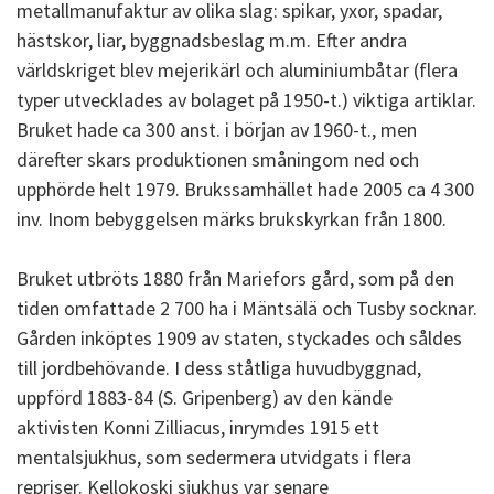
metallmanufaktur av olika slag: spikar, yxor, spadar,
hästskor, liar, byggnadsbeslag m.m. Efter andra
världskriget blev mejerikärl och aluminiumbåtar (flera
typer utvecklades av bolaget på 1950-t.) viktiga artiklar.
Bruket hade ca 300 anst. i början av 1960-t., men
därefter skars produktionen småningom ned och
upphörde helt 1979. Brukssamhället hade 2005 ca 4 300
inv. Inom bebyggelsen märks brukskyrkan från 1800.
Bruket utbröts 1880 från Mariefors gård, som på den
tiden omfattade 2 700 ha i Mäntsälä och Tusby socknar.
Gården inköptes 1909 av staten, styckades och såldes
till jordbehövande. I dess ståtliga huvudbyggnad,
uppförd 1883-84 (S. Gripenberg) av den kände
aktivisten Konni Zilliacus, inrymdes 1915 ett
mentalsjukhus, som sedermera utvidgats i flera
repriser. Kellokoski sjukhus var senare