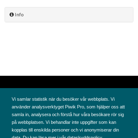
Info
Vi samlar statistik när du besöker vår webbplats. Vi
använder analysverktyget Piwik Pro, som hjälper oss att
samla in, analysera och förstå hur våra besökare rör sig
på webbplatsen. Vi behandlar inte uppgifter som kan
Svenska folkskolans vänner rf
kopplas till enskilda personer och vi anonymiserar din
Annegatan 12
data. Du kan läsa mer i vår
dataskyddspolicy
.