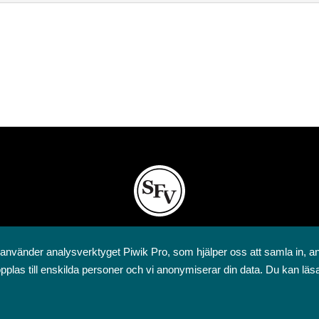
Svenska folkskolans vänner rf
 använder analysverktyget Piwik Pro, som hjälper oss att samla in, a
Annegatan 12
pplas till enskilda personer och vi anonymiserar din data. Du kan läs
00120 Helsingfors
09 6844 570
sfv@sfv.fi