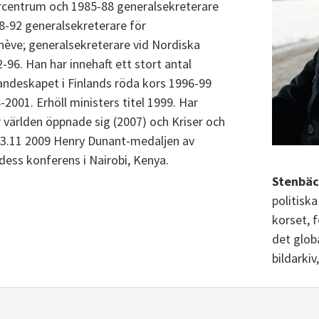
rcentrum och 1985-88 generalsekreterare
8-92 generalsekreterare för
enève; generalsekreterare vid Nordiska
96. Han har innehaft ett stort antal
andeskapet i Finlands röda kors 1996-99
2001. Erhöll ministers titel 1999. Har
världen öppnade sig (2007) och Kriser och
 23.11 2009 Henry Dunant-medaljen av
dess konferens i Nairobi, Kenya.
Stenbäc
politisk
korset, 
det globa
bildarkiv