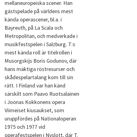
mellaneuropeiska scener. Han
gästspelade på världens mest
kända operascener, bl.a. i
Bayreuth, på La Scala och
Metropolitan, och medverkade i
musikfestspelen i Salzburg. T:s
mest kända roll är titelrollen i
Musorgskijs Boris Godunov, där
hans mäktiga röstresurser och
skådespelartalang kom till sin
rätt. I Finland var han känd
särskilt som Paavo Ruotsalainen
i Joonas Kokkonens opera
Viimeiset kiusaukset, som
uruppfördes på Nationaloperan
1975 och 1977 vid
operafestspelen i Nyslott, där T.