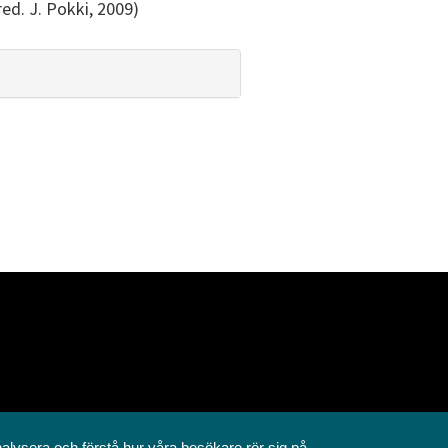
ed. J. Pokki, 2009)
nalysera och förstå hur våra besökare rör sig på