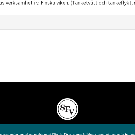
s verksamhet i v. Finska viken. (Tanketvätt och tankeflykt, r
Svenska folkskolans vänner rf
 använder analysverktyget Piwik Pro, som hjälper oss att samla in, a