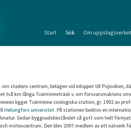
Start
Sök
Om uppslagsverke
 om stadens centrum, belägen vid inloppet till Pojoviken, dä
det två km långa Tvärminneträsk v. om försvarsmaktens områ
nneön ligger Tvärminne zoologiska station, gr. 1902 av pro
ll
Helsingfors universitet
. På stationen bedrivs en internati
dsnatur. Sedan byggnadsbeståndet så gott som helt förnyats
- och mötescentrum. Den blev 2007 medlem av ett nätverk fö