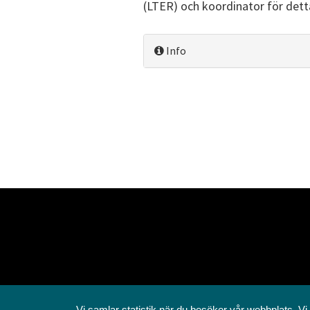
(LTER) och koordinator för detta
Info
Vi samlar statistik när du besöker vår webbplats. Vi