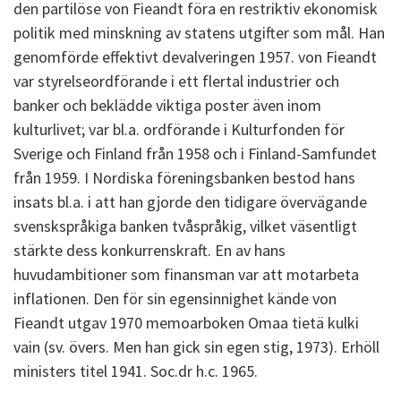
den partilöse von Fieandt föra en restriktiv ekonomisk
politik med minskning av statens utgifter som mål. Han
genomförde effektivt devalveringen 1957. von Fieandt
var styrelseordförande i ett flertal industrier och
banker och beklädde viktiga poster även inom
kulturlivet; var bl.a. ordförande i Kulturfonden för
Sverige och Finland från 1958 och i Finland-Samfundet
från 1959. I Nordiska föreningsbanken bestod hans
insats bl.a. i att han gjorde den tidigare övervägande
svenskspråkiga banken tvåspråkig, vilket väsentligt
stärkte dess konkurrenskraft. En av hans
huvudambitioner som finansman var att motarbeta
inflationen. Den för sin egensinnighet kände von
Fieandt utgav 1970 memoarboken Omaa tietä kulki
vain (sv. övers. Men han gick sin egen stig, 1973). Erhöll
ministers titel 1941. Soc.dr h.c. 1965.