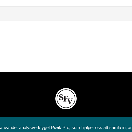
Svenska folkskolans vänner rf
Annegatan 12
 använder analysverktyget Piwik Pro, som hjälper oss att samla in, a