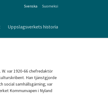
Svenska
Suomeksi
t
Uppslagsverkets historia
9. W. var 1920-66 chefredaktör
ulturskribent. Han tjänstgjorde
 social samhällsgärning; var
h verket Kommunvapen i Nyland