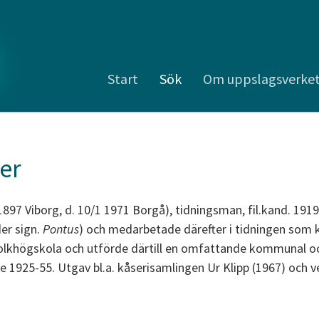
Start
Sök
Om uppslagsverke
er
 1897 Viborg, d. 10/1 1971 Borgå), tidningsman, fil.kand. 191
er sign.
Pontus
) och medarbetade därefter i tidningen som k
olkhögskola och utförde därtill en omfattande kommunal och
e 1925-55. Utgav bl.a. kåserisamlingen Ur Klipp (1967) oc