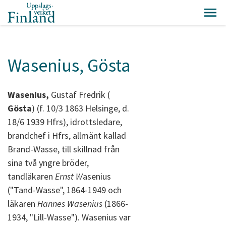
Wasenius, Gösta
Wasenius,
Gustaf Fredrik (
Gösta
) (f. 10/3 1863 Helsinge, d.
18/6 1939 Hfrs), idrottsledare,
brandchef i Hfrs, allmänt kallad
Brand-Wasse, till skillnad från
sina två yngre bröder,
tandläkaren
Ernst W
asenius
("Tand-Wasse", 1864-1949 och
läkaren
Hannes Wasenius
(1866-
1934, "Lill-Wasse"). Wasenius var