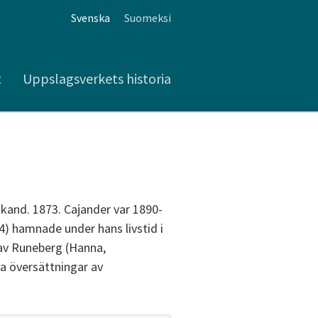
Svenska
Suomeksi
t
Uppslagsverkets historia
l.kand. 1873. Cajander var 1890-
14) hamnade under hans livstid i
 av Runeberg (Hanna,
na översättningar av