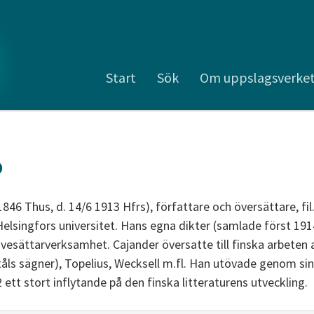
Start
Sök
Om uppslagsverke
o
 1846 Thus, d. 14/6 1913 Hfrs), författare och översättare, fi
 Helsingfors universitet. Hans egna dikter (samlade först 19
esättarverksamhet. Cajander översatte till finska arbeten
tåls sägner), Topelius, Wecksell m.fl. Han utövade genom si
tt stort inflytande på den finska litteraturens utveckling.