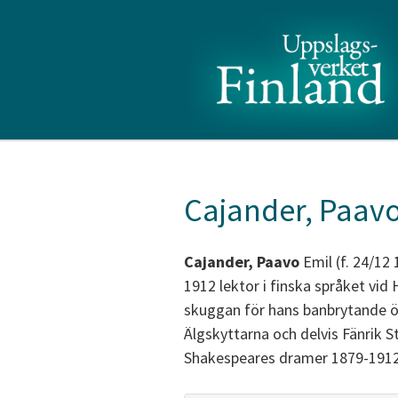
Cajander, Paav
Cajander, Paavo
Emil (f. 24/12
1912 lektor i finska språket vid
skuggan för hans banbrytande öv
Älgskyttarna och delvis Fänrik S
Shakespeares dramer 1879-1912 e