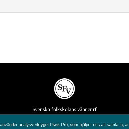
Svenska folkskolans vänner rf
Annegatan 12
00120 Helsingfors
 använder analysverktyget Piwik Pro, som hjälper oss att samla in, a