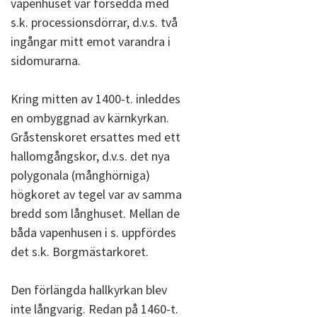
vapenhuset var försedda med
s.k. processionsdörrar, d.v.s. två
ingångar mitt emot varandra i
sidomurarna.
Kring mitten av 1400-t. inleddes
en ombyggnad av kärnkyrkan.
Gråstenskoret ersattes med ett
hallomgångskor, d.v.s. det nya
polygonala (månghörniga)
högkoret av tegel var av samma
bredd som långhuset. Mellan de
båda vapenhusen i s. uppfördes
det s.k. Borgmästarkoret.
Den förlängda hallkyrkan blev
inte långvarig. Redan på 1460-t.