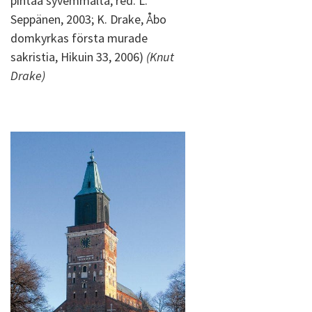
pintaa syvemmältä, red. L.
Seppänen, 2003; K. Drake, Åbo
domkyrkas första murade
sakristia, Hikuin 33, 2006)
(Knut
Drake)