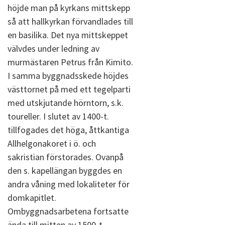
höjde man på kyrkans mittskepp
så att hallkyrkan förvandlades till
en basilika. Det nya mittskeppet
välvdes under ledning av
murmästaren Petrus från Kimito.
I samma byggnadsskede höjdes
västtornet på med ett tegelparti
med utskjutande hörntorn, s.k.
toureller. I slutet av 1400-t.
tillfogades det höga, åttkantiga
Allhelgonakoret i ö. och
sakristian förstorades. Ovanpå
den s. kapellängan byggdes en
andra våning med lokaliteter för
domkapitlet.
Ombyggnadsarbetena fortsatte
ända till mitten av 1500-t.