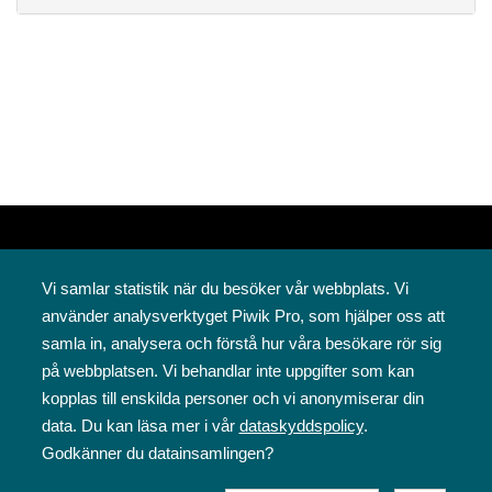
Vi samlar statistik när du besöker vår webbplats. Vi
använder analysverktyget Piwik Pro, som hjälper oss att
samla in, analysera och förstå hur våra besökare rör sig
på webbplatsen. Vi behandlar inte uppgifter som kan
Svenska folkskolans vänner rf
kopplas till enskilda personer och vi anonymiserar din
Annegatan 12
data. Du kan läsa mer i vår
dataskyddspolicy
.
00120 Helsingfors
Godkänner du datainsamlingen?
09 6844 570
sfv@sfv.fi