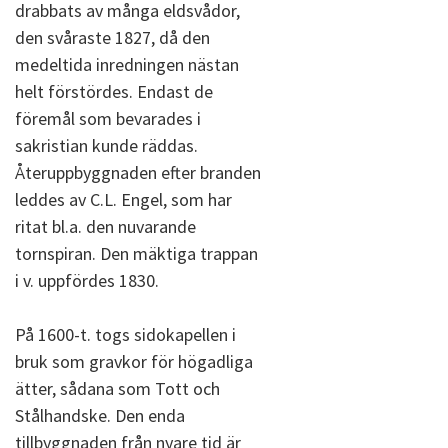
drabbats av många eldsvådor,
den svåraste 1827, då den
medeltida inredningen nästan
helt förstördes. Endast de
föremål som bevarades i
sakristian kunde räddas.
Återuppbyggnaden efter branden
leddes av C.L. Engel, som har
ritat bl.a. den nuvarande
tornspiran. Den mäktiga trappan
i v. uppfördes 1830.
På 1600-t. togs sidokapellen i
bruk som gravkor för högadliga
ätter, sådana som Tott och
Stålhandske. Den enda
tillbyggnaden från nyare tid är