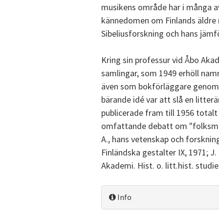
musikens område har i många a
kännedomen om Finlands äldre mu
Sibeliusforskning och hans jämf
Kring sin professur vid Åbo Aka
samlingar, som 1949 erhöll na
även som bokförläggare genom 
bärande idé var att slå en litte
publicerade fram till 1956 totalt
omfattande debatt om "folksmak
A., hans vetenskap och forskning
Finländska gestalter IX, 1971; J.
Akademi. Hist. o. litt.hist. studi
Info