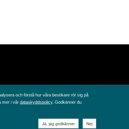
nalysera och förstå hur våra besökare rör sig på
a mer i vår
dataskyddspolicy
. Godkänner du
Ja, jag godkänner
Nej