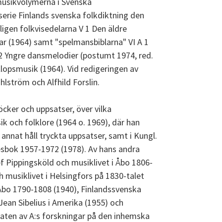
g musikvolymerna i Svenska
tserie Finlands svenska folkdiktning den
gen folkvisedelarna V 1 Den äldre
ar (1964) samt "spelmansbiblarna" VI A 1
 2 Yngre dansmelodier (postumt 1974, red.
llopsmusik (1964). Vid redigeringen av
lström och Alfhild Forslin.
öcker och uppsatser, över vilka
sik och folklore (1964 o. 1969), där han
 annat håll tryckta uppsatser, samt i Kungl.
sbok 1957-1972 (1978). Av hans andra
 Pippingsköld och musiklivet i Åbo 1806-
 musiklivet i Helsingfors på 1830-talet
 Åbo 1790-1808 (1940), Finlandssvenska
Jean Sibelius i Amerika (1955) och
ltaten av A:s forskningar på den inhemska