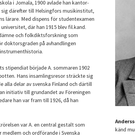
gskola i Jomala, 1900 avlade han kantor-
ig därefter till Helsingfors musikinstitut,
hans lärare. Med dispens för studentexamen
universitet, där han 1915 blev fil.kand.
ämne och folkdiktsforskning som
ör doktorsgraden på avhandlingen
 instrumenthistoria.
ets stipendiat började A. sommaren 1902
botten. Hans insamlingsresor sträckte sig
alla delar av svenska Finland och därtill
n initiativ till grundandet av Föreningen
edare han var fram till 1926, då han
Anderss
örelsen var A. en central gestalt som
känd mu
var medlem och ordförande i Svenska