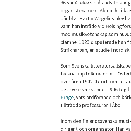
96 var A. elev vid Ålands folkhö
organistexamen i Åbo och sökte s
där bl.a. Martin Wegelius blev 
vann han inträde vid Helsingfors 
med musikvetenskap som huvud
biämne. 1923 disputerade han f
Stråkharpan, en studie i nordisk
Som Svenska litteratursällskap
teckna upp folkmelodier i Öster
över åren 1902-07 och omfattade 
det svenska Estland. 1906 tog ha
Brage
, vars ordförande och körl
tillträdde professuren i Åbo.
Inom den finlandssvenska musikr
dirigent och organisatör. Han 