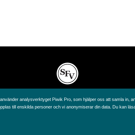
Svenska folkskolans vänner rf
 använder analysverktyget Piwik Pro, som hjälper oss att samla in, a
Annegatan 12
pplas till enskilda personer och vi anonymiserar din data. Du kan läs
00120 Helsingfors
09 6844 570
sfv@sfv.fi