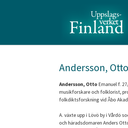
Andersson, Ott
Andersson, Otto
Emanuel f. 27/
musikforskare och folklorist, p
folkdiktsforskning vid Åbo Akad
A. växte upp i Lövö by i Vårdö s
och häradsdomaren Anders Otto A