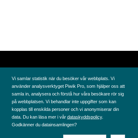
Vi samlar statistik när du besöker vår webbplats. Vi
använder analysverktyget Piwik Pro, som hjälper oss att
samla in, analysera och förstå hur våra besökare rör sig
Svenska folkskolans vänner rf
på webbplatsen. Vi behandlar inte uppgifter som kan
Annegatan 12
kopplas till enskilda personer och vi anonymiserar din
00120 Helsingfors
data. Du kan läsa mer i vår
dataskyddspolicy
.
09 6844 570
Godkänner du datainsamlingen?
sfv@sfv.fi