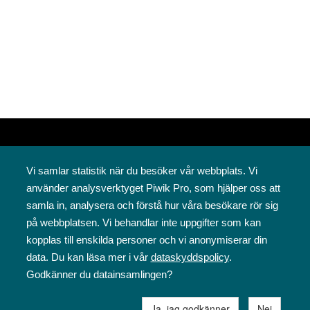
Vi samlar statistik när du besöker vår webbplats. Vi
använder analysverktyget Piwik Pro, som hjälper oss att
samla in, analysera och förstå hur våra besökare rör sig
på webbplatsen. Vi behandlar inte uppgifter som kan
Svenska folkskolans vänner rf
kopplas till enskilda personer och vi anonymiserar din
Annegatan 12
data. Du kan läsa mer i vår
dataskyddspolicy
.
00120 Helsingfors
Godkänner du datainsamlingen?
09 6844 570
sfv@sfv.fi
Ja, jag godkänner
Nej