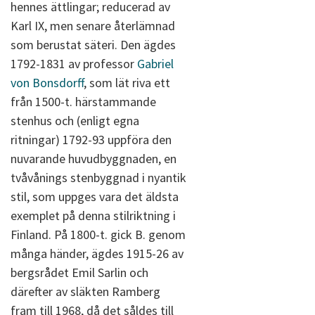
hennes ättlingar; reducerad av
Karl IX, men senare återlämnad
som berustat säteri. Den ägdes
1792-1831 av professor
Gabriel
von Bonsdorff
, som lät riva ett
från 1500-t. härstammande
stenhus och (enligt egna
ritningar) 1792-93 uppföra den
nuvarande huvudbyggnaden, en
tvåvånings stenbyggnad i nyantik
stil, som uppges vara det äldsta
exemplet på denna stilriktning i
Finland. På 1800-t. gick B. genom
många händer, ägdes 1915-26 av
bergsrådet Emil Sarlin och
därefter av släkten Ramberg
fram till 1968, då det såldes till