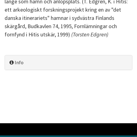
länge som hamn och anlöpsplats. (T. Edgren, K. i Hitis:
ett arkeologiskt forskningsprojekt kring en av "det
danska itinerariets" hamnar i sydvästra Finlands
skärgård, Budkavlen 74, 1995, Fornlämningar och
fornfynd i Hitis utskär, 1999)
(Torsten Edgren)
Info