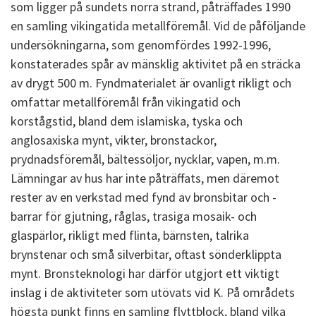
som ligger på sundets norra strand, påträffades 1990
en samling vikingatida metallföremål. Vid de påföljande
undersökningarna, som genomfördes 1992-1996,
konstaterades spår av mänsklig aktivitet på en sträcka
av drygt 500 m. Fyndmaterialet är ovanligt rikligt och
omfattar metallföremål från vikingatid och
korstågstid, bland dem islamiska, tyska och
anglosaxiska mynt, vikter, bronstackor,
prydnadsföremål, bältessöljor, nycklar, vapen, m.m.
Lämningar av hus har inte påträffats, men däremot
rester av en verkstad med fynd av bronsbitar och -
barrar för gjutning, råglas, trasiga mosaik- och
glaspärlor, rikligt med flinta, bärnsten, talrika
brynstenar och små silverbitar, oftast sönderklippta
mynt. Bronsteknologi har därför utgjort ett viktigt
inslag i de aktiviteter som utövats vid K. På områdets
högsta punkt finns en samling flyttblock, bland vilka