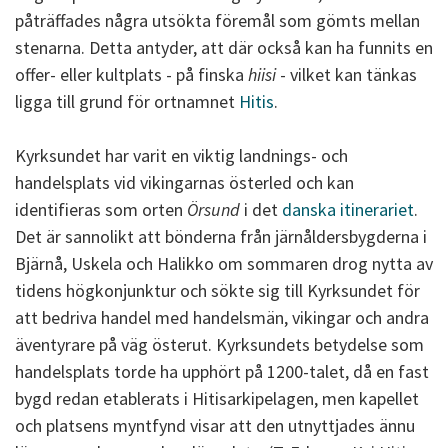
påträffades några utsökta föremål som gömts mellan
stenarna. Detta antyder, att där också kan ha funnits en
offer- eller kultplats - på finska
hiisi
- vilket kan tänkas
ligga till grund för ortnamnet
Hitis
.
Kyrksundet har varit en viktig landnings- och
handelsplats vid vikingarnas österled och kan
identifieras som orten
Örsund
i det
danska itinerariet
.
Det är sannolikt att bönderna från järnåldersbygderna i
Bjärnå, Uskela och Halikko om sommaren drog nytta av
tidens högkonjunktur och sökte sig till Kyrksundet för
att bedriva handel med handelsmän, vikingar och andra
äventyrare på väg österut. Kyrksundets betydelse som
handelsplats torde ha upphört på 1200-talet, då en fast
bygd redan etablerats i Hitisarkipelagen, men kapellet
och platsens myntfynd visar att den utnyttjades ännu