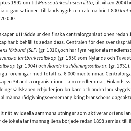
ptes 1992 om till
Maaseutukeskusten liitto
, till vilken 2004
ialorganisationer. Till landsbygdscentralerna hör 1 800
lant
20 000.
lskapen utträdde ur den finska centralorganisationen redan
skap har bibehållits sedan dess. Centralen för den svensksp
ens förbund (SLF)
(gr. 1910),och har fyra regionala medlems
svenska lantbrukssällskap
(gr. 1856 som Nylands och Tavaste
ällskap
(gr. 1904) och
Ålands hushållningssällskap
(gr. 1931).
iga föreningar med totalt ca 6 000 medlemmar. Centralorg
lskapen 34 andra organisationer som medlemmar; Finlands sv
lningssällskapen erbjuder jordbrukare och andra landsbygds
r allmänna rådgivningsevenemang kring branschens dagsaktue
alt nät av ideella sammanslutningar som aktiverar ortens la
r de lokala lantmannagillena började redan 1898 samlas till 