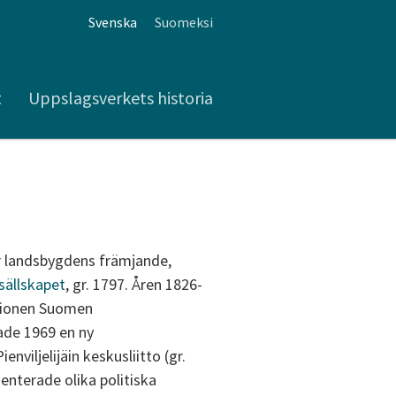
Svenska
Suomeksi
t
Uppslagsverkets historia
r landsbygdens främjande,
sällskapet
, gr. 1797. Åren 1826-
ationen Suomen
ade 1969 en ny
viljelijäin keskusliitto (gr.
esenterade olika politiska