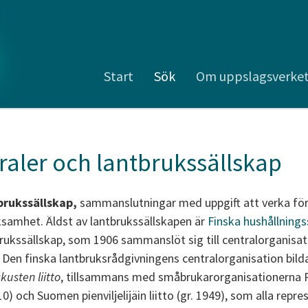
Start
Sök
Om uppslagsverke
aler och lantbrukssällskap
brukssällskap,
sammanslutningar med uppgift att verka fö
amhet. Äldst av lantbrukssällskapen är
Finska hushållnings
tbrukssällskap, som 1906 sammanslöt sig till centralorganis
 Den finska lantbruksrådgivningens centralorganisation bild
usten liitto
, tillsammans med småbrukarorganisationerna Pien
1910) och Suomen pienviljelijäin liitto (gr. 1949), som alla repr