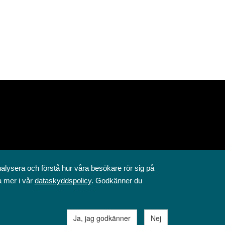
nalysera och förstå hur våra besökare rör sig på
a mer i vår
dataskyddspolicy
. Godkänner du
Ja, jag godkänner
Nej