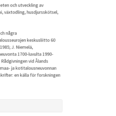
eten och utveckling av
, växtodling, husdjursskötsel,
och några
alousseurojen keskusliitto 60
 1985; J. Niemelä,
neuvonta 1700-luvulta 1990-
, Rådgivningen vid Ålands
i maa- ja kotitalousneuvonnan
rifter: en källa för forskningen