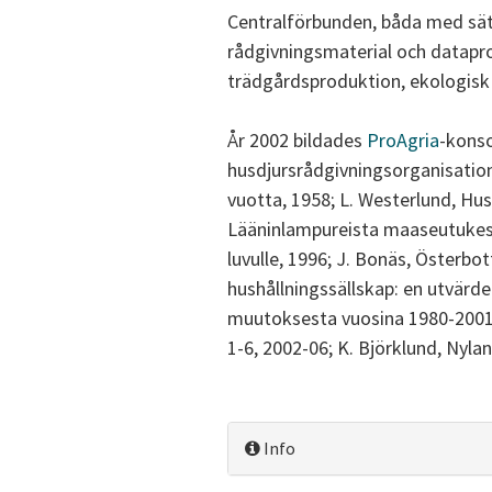
Centralförbunden, båda med sät
rådgivningsmaterial och datapro
trädgårdsproduktion, ekologisk
År 2002 bildades
ProAgria
-konso
husdjursrådgivningsorganisation
vuotta, 1958; L. Westerlund, Hus
Lääninlampureista maaseutukesk
luvulle, 1996; J. Bonäs, Österb
hushållningssällskap: en utvärd
muutoksesta vuosina 1980-2001, 2
1-6, 2002-06; K. Björklund, Nyl
Info