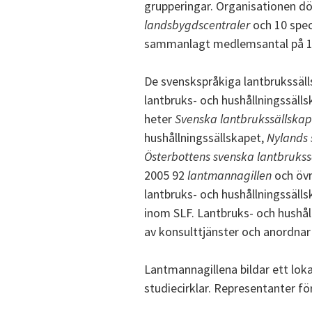
grupperingar. Organisationen dö
landsbygdscentraler
och 10 spec
sammanlagt medlemsantal på 1
De svenskspråkiga lantbrukssäl
lantbruks- och hushållningssäll
heter
Svenska lantbrukssällskap
hushållningssällskapet,
Nylands 
Österbottens svenska lantbrukss
2005 92
lantmannagillen
och övr
lantbruks- och hushållningssäl
inom SLF. Lantbruks- och hushål
av konsulttjänster och anordna
Lantmannagillena bildar ett lok
studiecirklar. Representanter fö