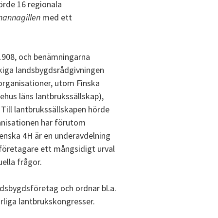
 hörde 16 regionala
mannagillen
med ett
 1908, och benämningarna
råkiga landsbygdsrådgivningen
organisationer, utom Finska
hus läns lantbrukssällskap),
 Till lantbrukssällskapen hörde
anisationen har förutom
enska 4H är en underavdelning
företagare ett mångsidigt urval
lla frågor.
ndsbygdsföretag och ordnar bl.a.
årliga lantbrukskongresser.