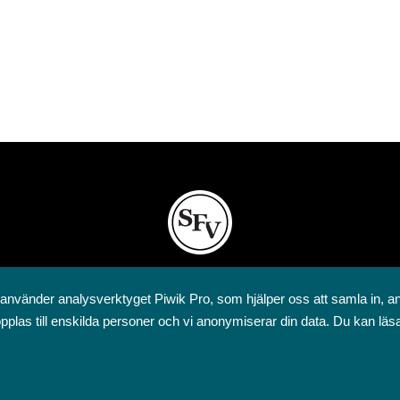
Svenska folkskolans vänner rf
 använder analysverktyget Piwik Pro, som hjälper oss att samla in, a
Annegatan 12
pplas till enskilda personer och vi anonymiserar din data. Du kan läs
00120 Helsingfors
09 6844 570
sfv@sfv.fi