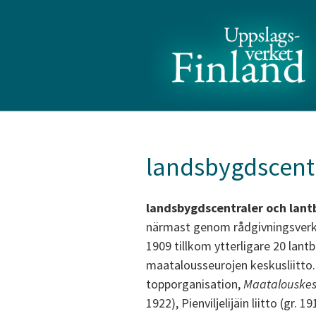
landsbygdscentr
landsbygdscentraler och lant
närmast genom rådgivningsverks
1909 tillkom ytterligare 20 lan
maatalousseurojen keskusliitto.
topporganisation,
Maatalouskesk
1922), Pienviljelijäin liitto (gr. 