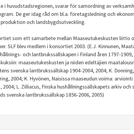
e i huvudstadsregionen, svarar för samordning av verksamh
gram. De ger idag råd om bl.a. företagsledning och ekonomi
 produktion och landsbygdsutveckling.
rtiet som ett samarbete mellan Maaseutukeskusten liitto 
er. SLF blev medlem i konsortiet 2003. (E.J. Kinnunen, Maat
hållnings- och lantbrukssällskapen i Finland åren 1797-1909,
uksiin: maaseutukeskusten ja niiden edeltäjien maatalous
ottens svenska lantbrukssällskap 1904-2004, 2004; K. Donning
ering, 2004; K. Hyvönen, Naisissa maaseudun voima: arvioint
004; L. Zilliacus, Finska hushållningssällskapets arkiv och sk
ands svenska lantbrukssällskap 1856-2006, 2005)