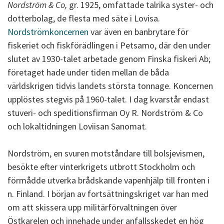
Nordström & Co,
gr. 1925, omfattade talrika syster- och
dotterbolag, de flesta med säte i Lovisa.
Nordströmkoncernen
var även en banbrytare för
fiskeriet och fiskförädlingen i Petsamo, där den under
slutet av 1930-talet arbetade genom Finska fiskeri Ab;
företaget hade under tiden mellan de båda
världskrigen tidvis landets största tonnage. Koncernen
upplöstes stegvis på 1960-talet. I dag kvarstår endast
stuveri- och speditionsfirman Oy R. Nordström & Co
och lokaltidningen Loviisan Sanomat.
Nordström, en svuren motståndare till bolsjevismen,
besökte efter vinterkrigets utbrott Stockholm och
förmådde utverka brådskande vapenhjälp till fronten i
n. Finland. I början av fortsättningskriget var han med
om att skissera upp militärförvaltningen över
Östkarelen och innehade under anfallsskedet en hög