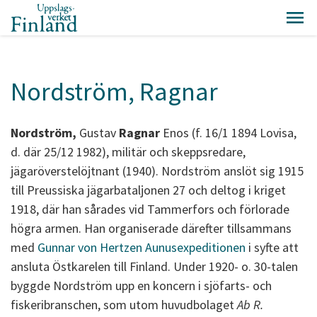
Nordström, Ragnar
Nordström,
Gustav
Ragnar
Enos (f. 16/1 1894 Lovisa,
d. där 25/12 1982), militär och skeppsredare,
jägaröverstelöjtnant (1940). Nordström anslöt sig 1915
till Preussiska jägarbataljonen 27 och deltog i kriget
1918, där han sårades vid Tammerfors och förlorade
högra armen. Han organiserade därefter tillsammans
med
Gunnar von Hertzen
Aunusexpeditionen
i syfte att
ansluta Östkarelen till Finland. Under 1920- o. 30-talen
byggde Nordström upp en koncern i sjöfarts- och
fiskeribranschen, som utom huvudbolaget
Ab R.