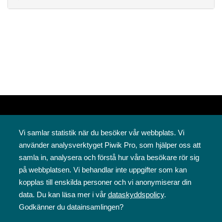
Vi samlar statistik när du besöker vår webbplats. Vi
använder analysverktyget Piwik Pro, som hjälper oss att
samla in, analysera och förstå hur våra besökare rör sig
på webbplatsen. Vi behandlar inte uppgifter som kan
Svenska folkskolans vänner rf
kopplas till enskilda personer och vi anonymiserar din
Annegatan 12
data. Du kan läsa mer i vår
dataskyddspolicy
.
00120 Helsingfors
Godkänner du datainsamlingen?
09 6844 570
sfv@sfv.fi