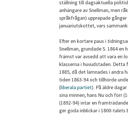
ställning till dagsaktuella polit
anhängare av Snellman, men råka
språkfrågan) upprepade gånger 
januariutskottet, vars sammank
Efter en kortare paus i tidnings
Snellman, grundade S. 1864 en he
främst var avsedd att vara en lo
klasserna i huvudstaden. Detta f
1885, då det lämnades i andra hä
tiden 1863-94 och tillhörde und
(
liberala partiet
). På äldre daga
sina minnen; hans Nu och förr (1
(1892-94) intar en framträdande
ger goda inblickar i 1800-talets 