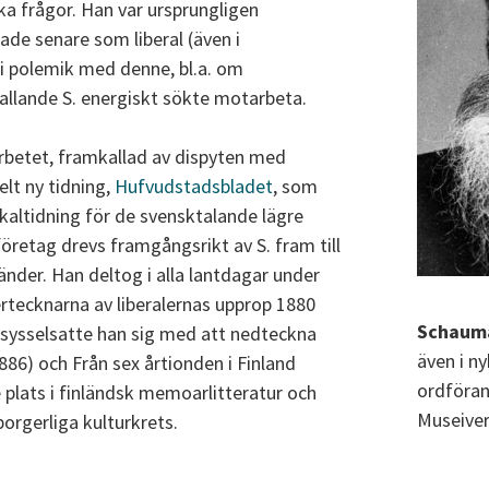
iska frågor. Han var ursprungligen
de senare som liberal (även i
i polemik med denne, bl.a. om
allande S. energiskt sökte motarbeta.
arbetet, framkallad av dispyten med
lt ny tidning,
Hufvudstadsbladet
, som
kaltidning för de svensktalande lägre
öretag drevs framgångsrikt av S. fram till
nder. Han deltog i alla lantdagar under
ertecknarna av liberalernas upprop 1880
Schauma
r sysselsatte han sig med att nedteckna
även i n
886) och Från sex årtionden i Finland
ordföran
 plats i finländsk memoarlitteratur och
Museiver
borgerliga kulturkrets.