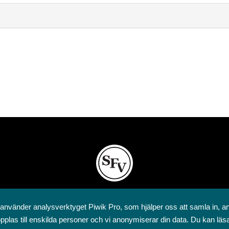
Svenska folkskolans vänner rf
 använder analysverktyget Piwik Pro, som hjälper oss att samla in, a
Annegatan 12
pplas till enskilda personer och vi anonymiserar din data. Du kan läs
00120 Helsingfors