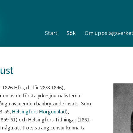
Start
Sök
Om uppslagsverke
ust
7 1826 Hfrs, d. där 28/8 1896),
r en av de första yrkesjournalisterna i
många avseenden banbrytande insats. Som
3-55,
Helsingfors Morgonblad
),
859-61) och Helsingfors Tidningar (1861-
rmåga att trots sträng censur kunna ta