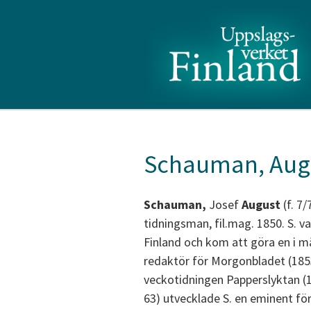
Schauman, Aug
Schauman,
Josef
August
(f. 7/
tidningsman, fil.mag. 1850. S. va
Finland och kom att göra en i 
redaktör för Morgonbladet (185
veckotidningen Papperslyktan (1
63) utvecklade S. en eminent fö