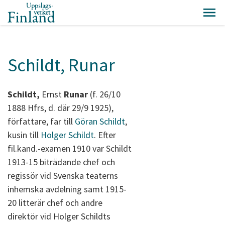
Schildt, Runar
Schildt,
Ernst
Runar
(f. 26/10
1888 Hfrs, d. där 29/9 1925),
författare, far till
Göran Schildt
,
kusin till
Holger Schildt
. Efter
fil.kand.-examen 1910 var Schildt
1913-15 biträdande chef och
regissör vid Svenska teaterns
inhemska avdelning samt 1915-
20 litterär chef och andre
direktör vid Holger Schildts