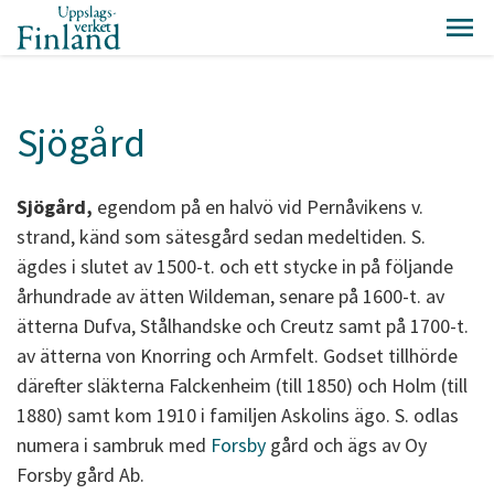
Sjögård
Sjögård,
egendom på en halvö vid Pernåvikens v.
strand, känd som sätesgård sedan medeltiden. S.
ägdes i slutet av 1500-t. och ett stycke in på följande
århundrade av ätten Wildeman, senare på 1600-t. av
ätterna Dufva, Stålhandske och Creutz samt på 1700-t.
av ätterna von Knorring och Armfelt. Godset tillhörde
därefter släkterna Falckenheim (till 1850) och Holm (till
1880) samt kom 1910 i familjen Askolins ägo. S. odlas
numera i sambruk med
Forsby
gård och ägs av Oy
Forsby gård Ab.