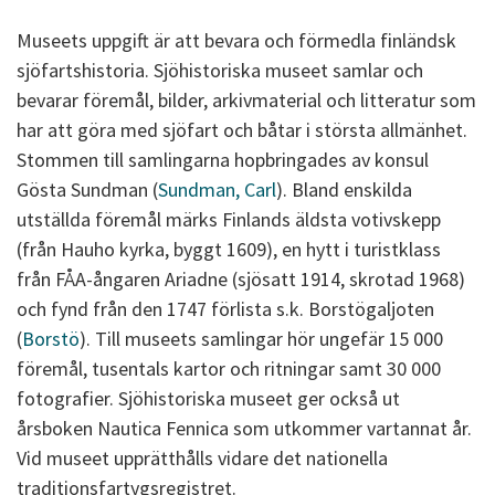
Museets uppgift är att bevara och förmedla finländsk
sjöfartshistoria. Sjöhistoriska museet samlar och
bevarar föremål, bilder, arkivmaterial och litteratur som
har att göra med sjöfart och båtar i största allmänhet.
Stommen till samlingarna hopbringades av konsul
Gösta Sundman (
Sundman, Carl
). Bland enskilda
utställda föremål märks Finlands äldsta votivskepp
(från Hauho kyrka, byggt 1609), en hytt i turistklass
från FÅA-ångaren Ariadne (sjösatt 1914, skrotad 1968)
och fynd från den 1747 förlista s.k. Borstögaljoten
(
Borstö
). Till museets samlingar hör ungefär 15 000
föremål, tusentals kartor och ritningar samt 30 000
fotografier. Sjöhistoriska museet ger också ut
årsboken Nautica Fennica som utkommer vartannat år.
Vid museet upprätthålls vidare det nationella
traditionsfartygsregistret.