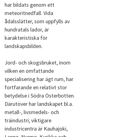
har bildats genom ett
meteoritnedfall. Vida
ådalsslätter, som uppfylls av
hundratals lador, är
karakteristiska för
landskapsbilden.
Jord- och skogsbruket, inom
vilken en omfattande
specialisering har ägt rum, har
fortfarande en relativt stor
betydelse i Södra Österbotten.
Därutöver har landskapet bl.a.
metall-, livsmedels- och
träindustri; viktigare
industricentra är Kauhajoki,
Lappo, Nurmo, Kurikka och