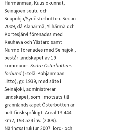
Härmänmaa, Kuusiokunnat,
Seinäjoen seutu och
Suupohja/Sydösterbotten. Sedan
2009, då Alahärmä, Ylihärmä och
Kortesjärvi förenades med
Kauhava och Ylistaro samt
Nurmo förenades med Seinäjoki,
består landskapet av 19
kommuner.
Södra Österbottens
förbund
(Etelä-Pohjanmaan
liitto), gr. 1939, med säte i
Seinäjoki, administrerar
landskapet, som i motsats till
grannlandskapet Österbotten är
helt finskspråkigt. Areal 13 444
km2, 193 524 inv. (2009).
Näringsstruktur 2007: jord- och