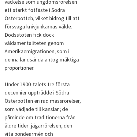
väckelse som ungdomsrörelsen
ett starkt fotfäste i Södra
Österbotteb, vilket bidrog till att
försvaga knivjunkarnas välde.
Dödsstöten fick dock
våldsmentaliteten genom
Amerikaemigrationen, som i
denna landsända antog mäktiga
proportioner.
Under 1900-talets tre första
decennier uppträdde i Södra
Österbotten en rad massrörelser,
som vädjade till känslan; de
påminde om traditionerna från
äldre tider: jägarrörelsen, den
vita bondearmén och