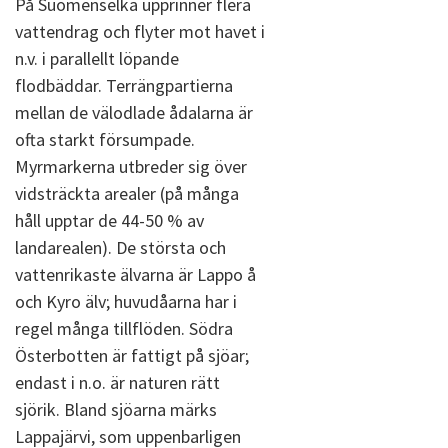
På Suomenselkä upprinner flera
vattendrag och flyter mot havet i
n.v. i parallellt löpande
flodbäddar. Terrängpartierna
mellan de välodlade ådalarna är
ofta starkt försumpade.
Myrmarkerna utbreder sig över
vidsträckta arealer (på många
håll upptar de 44-50 % av
landarealen). De största och
vattenrikaste älvarna är Lappo å
och Kyro älv; huvudåarna har i
regel många tillflöden. Södra
Österbotten är fattigt på sjöar;
endast i n.o. är naturen rätt
sjörik. Bland sjöarna märks
Lappajärvi, som uppenbarligen