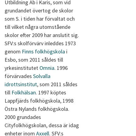
Utbildning Ab i Karis, som vid
grundandet övertog de skolor
som S. i tiden har förvaltat och
till vilket några utomstående
skolor efter 2009 har anslutit sig.
SFV:s skolförvärv inleddes 1973
genom
Finns folkhögskola
i
Esbo, som 2011 såldes till
yrkesinstitutet
Omnia
. 1996
förvärvades
Solvalla
idrottsinstitut
, som 2011 såldes
till
Folkhälsan
. 1997 köptes
Lappfjärds folkhögskola, 1998
Östra Nylands folkhögskola.
2000 grundades
Cityfolkhögskolan, dessa är idag
enheter inom
Axxell
. SFV:s