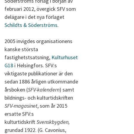
Söderströms förlag i början av
februari 2012, övergick SFV som
delägare i det nya förlaget
Schildts & Söderströms
.
2005 invigdes organisationens
kanske största
fastighetstsatsning,
Kulturhuset
G18
i Helsingfors. SFV:s
viktigaste publikationer är den
sedan 1886 årligen utkommande
årsboken (
SFV-kalendern
) samt
bildnings- och kulturtidskriften
SFV-magasinet
, som år 2015
ersatte SFV:s
kulturtidskrift
Svenskbygden,
grundad 1922. (G. Cavonius,