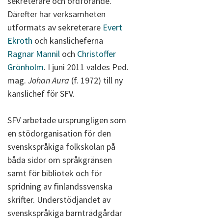
sekreterare och ordförande.
Därefter har verksamheten
utformats av sekreterare
Evert
Ekroth
och kanslicheferna
Ragnar Mannil
och
Christoffer
Grönholm
. I juni 2011 valdes Ped.
mag.
Johan Aura
(f. 1972) till ny
kanslichef för SFV.
SFV arbetade ursprungligen som
en stödorganisation för den
svenskspråkiga folkskolan på
båda sidor om språkgränsen
samt för bibliotek och för
spridning av finlandssvenska
skrifter. Understödjandet av
svenskspråkiga barnträdgårdar