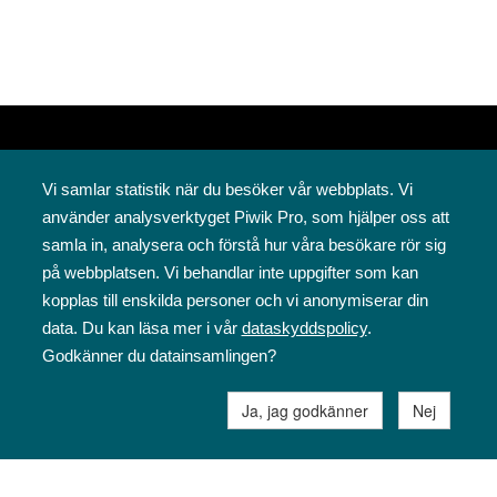
Vi samlar statistik när du besöker vår webbplats. Vi
använder analysverktyget Piwik Pro, som hjälper oss att
samla in, analysera och förstå hur våra besökare rör sig
på webbplatsen. Vi behandlar inte uppgifter som kan
Svenska folkskolans vänner rf
kopplas till enskilda personer och vi anonymiserar din
Annegatan 12
data. Du kan läsa mer i vår
dataskyddspolicy
.
00120 Helsingfors
Godkänner du datainsamlingen?
09 6844 570
sfv@sfv.fi
Ja, jag godkänner
Nej