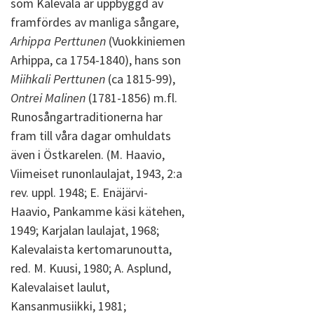
som Kalevala är uppbyggd av
framfördes av manliga sångare,
Arhippa Perttunen
(Vuokkiniemen
Arhippa, ca 1754-1840), hans son
Miihkali Perttunen
(ca 1815-99),
Ontrei Malinen
(1781-1856) m.fl.
Runosångartraditionerna har
fram till våra dagar omhuldats
även i Östkarelen. (M. Haavio,
Viimeiset runonlaulajat, 1943, 2:a
rev. uppl. 1948; E. Enäjärvi-
Haavio, Pankamme käsi kätehen,
1949; Karjalan laulajat, 1968;
Kalevalaista kertomarunoutta,
red. M. Kuusi, 1980; A. Asplund,
Kalevalaiset laulut,
Kansanmusiikki, 1981;