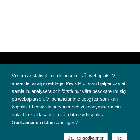
Vi samlar statistik när du besöker vår webbplats. Vi
använder analysverktyget Piwik Pro, som hjälper oss att
samla in, analysera och förstå hur våra besökare rör sig
på webbplatsen. Vi behandlar inte uppgifter som kan
Svenska folkskolans vänner rf
kopplas till enskilda personer och vi anonymiserar din
Annegatan 12
data. Du kan läsa mer i vår
dataskyddspolicy
.
00120 Helsingfors
Godkänner du datainsamlingen?
09 6844 570
sfv@sfv.fi
Ja, jag godkänner
Nej