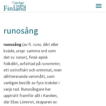
runosång
runosång
(av fi.
runo,
dikt eller
kväde, urspr. samma ord som
det sv. runor), finsk episk
folkdikt, avfattad på
runometer,
ett ostrofiskt och orimmat, men
allittererande versmått, som
vanligen består av fyra trokéer i
varje rad. Runosångare har
uppträtt framför allt i Karelen,
där Elias Lönnrot, skaparen av