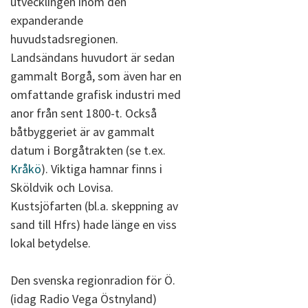
utvecklingen inom den
expanderande
huvudstadsregionen.
Landsändans huvudort är sedan
gammalt Borgå, som även har en
omfattande grafisk industri med
anor från sent 1800-t. Också
båtbyggeriet är av gammalt
datum i Borgåtrakten (se t.ex.
Kråkö
). Viktiga hamnar finns i
Sköldvik och Lovisa.
Kustsjöfarten (bl.a. skeppning av
sand till Hfrs) hade länge en viss
lokal betydelse.
Den svenska regionradion för Ö.
(idag Radio Vega Östnyland)