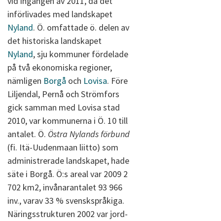
vid ingången av 2011, då det
införlivades med landskapet
Nyland
. Ö. omfattade ö. delen av
det historiska landskapet
Nyland
, sju kommuner fördelade
på två ekonomiska regioner,
nämligen
Borgå
och
Lovisa
. Före
Liljendal, Pernå och Strömfors
gick samman med Lovisa stad
2010, var kommunerna i Ö. 10 till
antalet. Ö.
Östra Nylands förbund
(fi. Itä-Uudenmaan liitto) som
administrerade landskapet, hade
säte i Borgå. Ö:s areal var 2009 2
702 km2, invånarantalet 93 966
inv., varav 33 % svenskspråkiga.
Näringsstrukturen 2002 var jord-