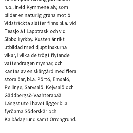
n.o., invid Kymmene älv, som
bildar en naturlig gräns mot ö.
Vidsträckta slätter finns bl.a. vid
Tessjö å i Lappträsk och vid
Sibbo kyrkby. Kusten är rikt
utbildad med djupt inskurna
vikar, i vilka de trögt flytande
vattendragen mynnar, och
kantas av en skärgård med flera
stora öar, bl.a. Pörtö, Emsalö,
Pellinge, Sarvsalö, Kejvsalö och
Gäddbergsö-Vaahterapää.
Längst ute i havet ligger bl.a.
fyröarna Söderskär och
Kalbådagrund samt Orrengrund.