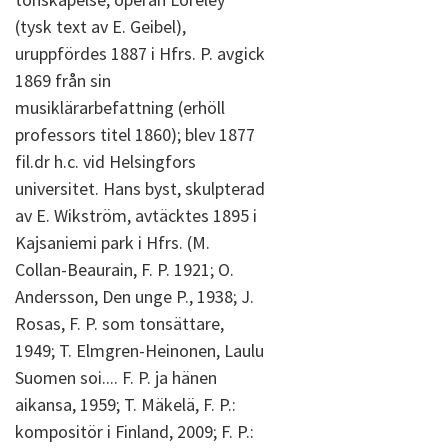
(tysk text av E. Geibel),
uruppfördes 1887 i Hfrs. P. avgick
1869 från sin
musiklärarbefattning (erhöll
professors titel 1860); blev 1877
fil.dr h.c. vid Helsingfors
universitet. Hans byst, skulpterad
av E. Wikström, avtäcktes 1895 i
Kajsaniemi park i Hfrs. (M.
Collan-Beaurain, F. P. 1921; O.
Andersson, Den unge P., 1938; J.
Rosas, F. P. som tonsättare,
1949; T. Elmgren-Heinonen, Laulu
Suomen soi.... F. P. ja hänen
aikansa, 1959; T. Mäkelä, F. P.:
kompositör i Finland, 2009; F. P.: