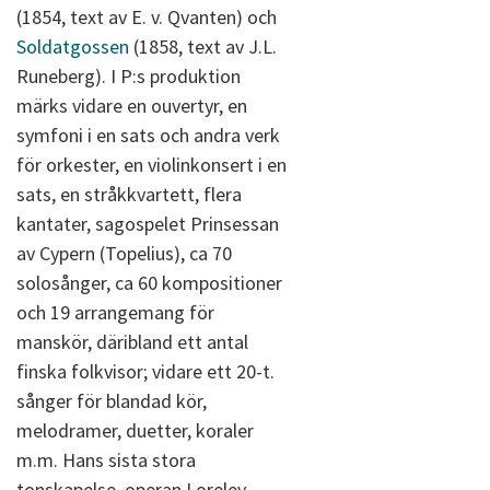
(1854, text av E. v. Qvanten) och
Soldatgossen
(1858, text av J.L.
Runeberg). I P:s produktion
märks vidare en ouvertyr, en
symfoni i en sats och andra verk
för orkester, en violinkonsert i en
sats, en stråkkvartett, flera
kantater, sagospelet Prinsessan
av Cypern (Topelius), ca 70
solosånger, ca 60 kompositioner
och 19 arrangemang för
manskör, däribland ett antal
finska folkvisor; vidare ett 20-t.
sånger för blandad kör,
melodramer, duetter, koraler
m.m. Hans sista stora
tonskapelse, operan Loreley