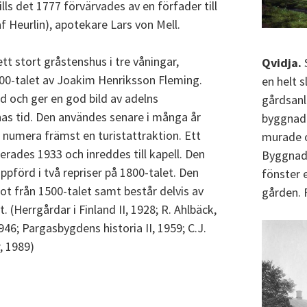
ills det 1777 förvärvades av en förfader till
 Heurlin), apotekare Lars von Mell.
 stort gråstenshus i tre våningar,
Qvidja.
S
1400-talet av Joakim Henriksson Fleming.
en helt 
d och ger en god bild av adelns
gårdsanl
as tid. Den användes senare i många år
byggnade
umera främst en turistattraktion. Ett
murade o
erades 1933 och inreddes till kapell. Den
Byggnade
förd i två repriser på 1800-talet. Den
fönster 
ot från 1500-talet samt består delvis av
gården. 
. (Herrgårdar i Finland II, 1928; R. Ahlbäck,
946; Pargasbygdens historia II, 1959; C.J.
, 1989)