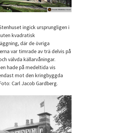
tenhuset ingick ursprungligen i
sluten kvadratisk
äggning, där de övriga
rna var timrade av trä delvis på
ch välvda källarvåningar.
n hade på medeltida vis
endast mot den kringbyggda
Foto: Carl Jacob Gardberg.