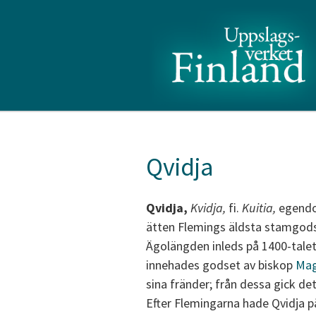
Qvidja
Qvidja,
Kvidja,
fi.
Kuitia,
egendom
ätten Flemings äldsta stamgods,
Ägolängden inleds på 1400-talet
innehades godset av biskop
Mag
sina fränder; från dessa gick det 
Efter Flemingarna hade Qvidja p