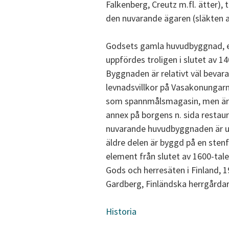
Falkenberg, Creutz m.fl. ätter), t
den nuvarande ägaren (släkten af
Godsets gamla huvudbyggnad, ett
uppfördes troligen i slutet av 
Byggnaden är relativt väl bevara
levnadsvillkor på Vasakonungarn
som spannmålsmagasin, men är n
annex på borgens n. sida restaur
nuvarande huvudbyggnaden är upp
äldre delen är byggd på en stenf
element från slutet av 1600-talet
Gods och herresäten i Finland, 1
Gardberg, Finländska herrgårdar
Historia