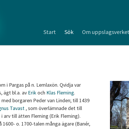
Start
Sök
Om uppslagsverke
 i Pargas på n. Lemlaxön. Qvidja var
 ägt bl.a. av
Erik
och
Klas Fleming
.
 med borgaren Peder van Linden; till 1439
nus Tavast
, som överlämnade det till
i arv till ätten Fleming (Erik Fleming).
å 1600- o. 1700-talen många ägare (Banér,