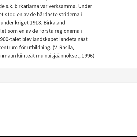
de s.k. birkarlarna var verksamma. Under
et stod en av de hårdaste striderna i
å under kriget 1918. Birkaland
let som en av de första regionerna i
1900-talet blev landskapet landets näst
ntrum för utbildning. (V. Rasila,
anmaan kiinteät muinaisjäännökset, 1996)