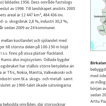
to) bildades 1956. Dess område fastslogs
eslut av 1998. Till landskapet anslöts 2005
s areal är 12 447 km², 484 436 inv.
rd- o. skogsbruk 2,8 %, industri 30,3 %,
tår sedan 2009 av 24 kommuner.
 mellan kustlandet och sjölandet med
er till största delen på 100-150 m höjd
I s.v. finns på vissa platser flackland.
r Kumo älvs insjösystem. Odlade bygder
Birkala
 Skogsbruket har ställvis större betydelse än
bebyggda
ra är Tfrs, Nokia, Mänttä, Valkeakoski och
med ödem
 industri som bl.a. skogs- och metall- samt
av mång
slutet av 1900-talet ökade satsningarna
början a
sedan 20
Arttu Paa
sta bebodda områden, där storsocknar