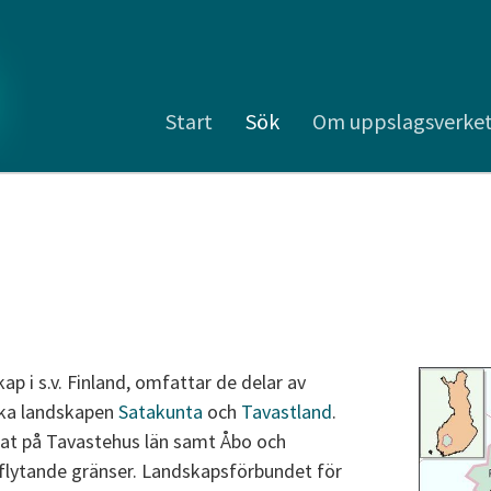
Start
Sök
Om uppslagsverke
ap i s.v. Finland, omfattar de delar av
iska landskapen
Satakunta
och
Tavastland
.
at på Tavastehus län samt Åbo och
 flytande gränser. Landskapsförbundet för