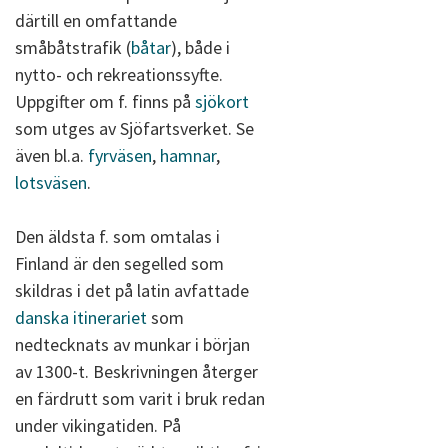
därtill en omfattande
småbåtstrafik (
båtar
), både i
nytto- och rekreationssyfte.
Uppgifter om f. finns på
sjökort
som utges av Sjöfartsverket. Se
även bl.a.
fyrväsen
,
hamnar
,
lotsväsen
.
Den äldsta f. som omtalas i
Finland är den segelled som
skildras i det på latin avfattade
danska itinerariet
som
nedtecknats av munkar i början
av 1300-t. Beskrivningen återger
en färdrutt som varit i bruk redan
under vikingatiden. På