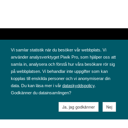
Vi samlar statistik när du besöker vår webbplats. Vi
använder analysverktyget Piwik Pro, som hjälper oss att
samla in, analysera och förstå hur våra besökare rör sig
på webbplatsen. Vi behandlar inte uppgifter som kan
Svenska folkskolans vänner rf
kopplas till enskilda personer och vi anonymiserar din
Annegatan 12
data. Du kan läsa mer i vår
dataskyddspolicy
.
00120 Helsingfors
Godkänner du datainsamlingen?
09 6844 570
sfv@sfv.fi
Ja, jag godkänner
Nej