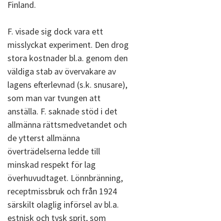
Finland.
F. visade sig dock vara ett
misslyckat experiment. Den drog
stora kostnader bl.a. genom den
väldiga stab av övervakare av
lagens efterlevnad (s.k. snusare),
som man var tvungen att
anställa. F. saknade stöd i det
allmänna rättsmedvetandet och
de ytterst allmänna
överträdelserna ledde till
minskad respekt för lag
överhuvudtaget. Lönnbränning,
receptmissbruk och från 1924
särskilt olaglig införsel av bl.a.
estnisk och tysk sprit, som