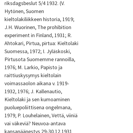
riksdagsbeslut 5/4 1932. (V.
Hytönen, Suomen
kieltolakiliikkeen historia, 1919;
J.H. Wuorinen, The prohibition
experiment in Finland, 1931; R.
Ahtokari, Pirtua, pirtua: Kieltolaki
Suomessa, 1972; I. Jyläskoski,
Pirtusota Suomemme rannoilla,
1976; M. Larkio, Papisto ja
raittiuskysymys kieltolain
voimassaolon aikana v. 1919-
1932, 1976; J. Kallenautio,
Kieltolaki ja sen kumoaminen
puoluepoliittisena ongelmana,
1979; P. Louhelainen, Vettä, viiniä
vai väkeviä? Neuvoa-antava
kansanäänestys 29-30.12.1931